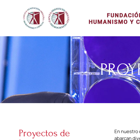
PROY
Proyectos de
En nuestro 
abarcan div