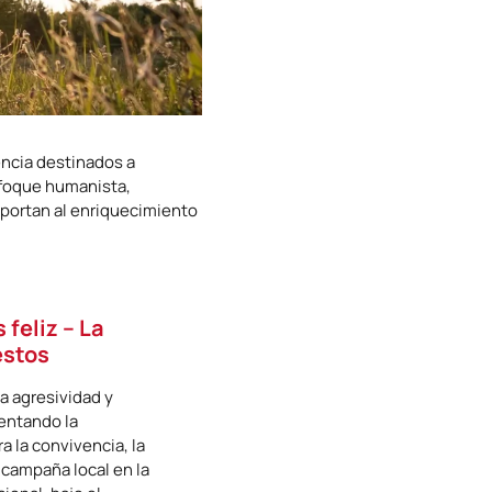
encia destinados a
nfoque humanista,
aportan al enriquecimiento
feliz – La
estos
la agresividad y
entando la
a la convivencia, la
 campaña local en la