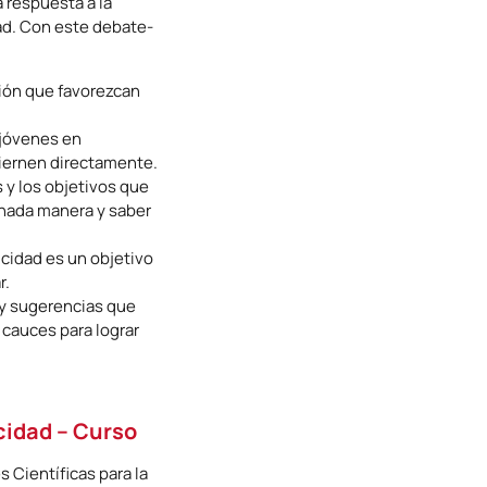
 respuesta a la
ad. Con este debate-
ión que favorezcan
 jóvenes en
iernen directamente.
 y los objetivos que
nada manera y saber
icidad es un objetivo
r.
 y sugerencias que
 cauces para lograr
icidad – Curso
s Científicas para la