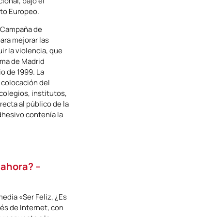
ional, bajo el
nto Europeo.
a Campaña de
ra mejorar las
r la violencia, que
oma de Madrid
io de 1999. La
 colocación del
colegios, institutos,
ecta al público de la
hesivo contenía la
y ahora? –
edia «Ser Feliz, ¿Es
vés de Internet, con