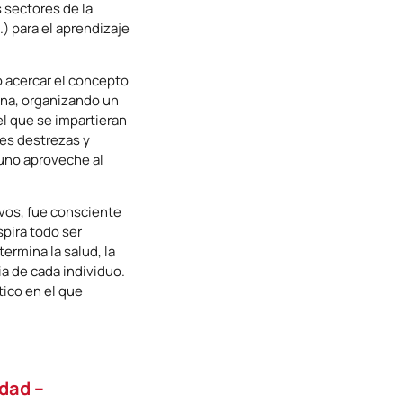
s sectores de la
) para el aprendizaje
 acercar el concepto
sona, organizando un
l que se impartieran
les destrezas y
uno aproveche al
ivos, fue consciente
spira todo ser
ermina la salud, la
ia de cada individuo.
tico en el que
idad –