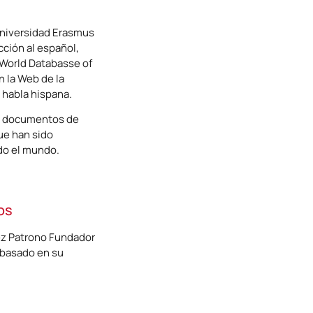
Universidad Erasmus
cción al español,
(World Databasse of
n la Web de la
 habla hispana.
il documentos de
que han sido
odo el mundo.
os
ez Patrono Fundador
 basado en su