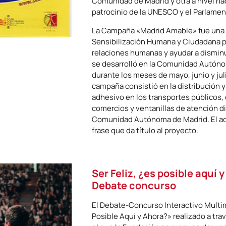
Comunidad de Madrid y otra a nivel nac
patrocinio de la UNESCO y el Parlame
La Campaña «Madrid Amable» fue un
Sensibilización Humana y Ciudadana pa
relaciones humanas y ayudar a disminui
se desarrolló en la Comunidad Autón
durante los meses de mayo, junio y jul
campaña consistió en la distribución y
adhesivo en los transportes públicos, 
comercios y ventanillas de atención dir
Comunidad Autónoma de Madrid. El ad
frase que da título al proyecto.
Ser Feliz, ¿es posible aquí 
Debate concurso
El Debate-Concurso Interactivo Multim
Posible Aquí y Ahora?» realizado a tra