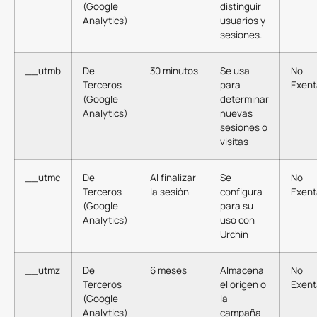
(Google
distinguir
Analytics)
usuarios y
sesiones.
__utmb
De
30 minutos
Se usa
No
Terceros
para
Exent
(Google
determinar
Analytics)
nuevas
sesiones o
visitas
__utmc
De
Al finalizar
Se
No
Terceros
la sesión
configura
Exent
(Google
para su
Analytics)
uso con
Urchin
__utmz
De
6 meses
Almacena
No
Terceros
el origen o
Exent
(Google
la
Analytics)
campaña